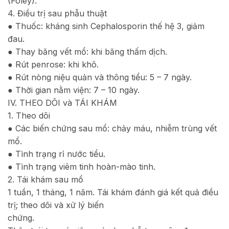
(Foley).
4. Điều trị sau phẫu thuật
● Thuốc: kháng sinh Cephalosporin thế hệ 3, giảm
đau.
● Thay băng vết mổ: khi băng thấm dịch.
● Rút penrose: khi khô.
● Rút nòng niệu quản và thông tiểu: 5 – 7 ngày.
● Thời gian nằm viện: 7 – 10 ngày.
IV. THEO DÕI và TÁI KHÁM
1. Theo dõi
● Các biến chứng sau mổ: chảy máu, nhiễm trùng vết
mổ.
● Tình trạng rỉ nước tiểu.
● Tình trạng viêm tinh hoàn-mào tinh.
2. Tái khám sau mổ
1 tuần, 1 tháng, 1 năm. Tái khám đánh giá kết quả điều
trị; theo dõi và xử lý biến
chứng.