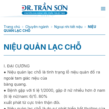
Chuyển
đến
nội
dung
Trang chủ
»
Chuyên ngành
»
Ngoại nhi tiết niệu
»
NIỆU
QUẢN LẠC CHỖ
NIỆU QUẢN LẠC CHỖ
I. ĐẠI CƯƠNG
● Niệu quản lạc chỗ là tình trạng lỗ niệu quản đổ ra
ngoài tam giác niệu của
bàng quang.
● Bệnh gặp với tỉ lệ 1/2000, gặp ở nữ nhiều hơn ở nam
(tỉ lệ nữ/nam: 6/1). 80%
xuất phát từ cực trên thận đôi.
● Niệu quản lạc chỗ là do sự phát triển bất thường của