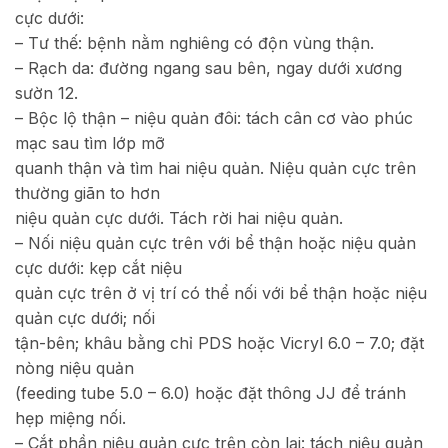
cực dưới:
– Tư thế: bệnh nằm nghiêng có độn vùng thận.
– Rạch da: đường ngang sau bên, ngay dưới xương
sườn 12.
– Bộc lộ thận – niệu quản đôi: tách cân cơ vào phúc
mạc sau tìm lớp mỡ
quanh thận và tìm hai niệu quản. Niệu quản cực trên
thường giãn to hơn
niệu quản cực dưới. Tách rời hai niệu quản.
– Nối niệu quản cực trên với bể thận hoặc niệu quản
cực dưới: kẹp cắt niệu
quản cực trên ở vị trí có thể nối với bể thận hoặc niệu
quản cực dưới; nối
tận-bên; khâu bằng chỉ PDS hoặc Vicryl 6.0 – 7.0; đặt
nòng niệu quản
(feeding tube 5.0 – 6.0) hoặc đặt thông JJ để tránh
hẹp miệng nối.
– Cắt phần niệu quản cực trên còn lại: tách niệu quản