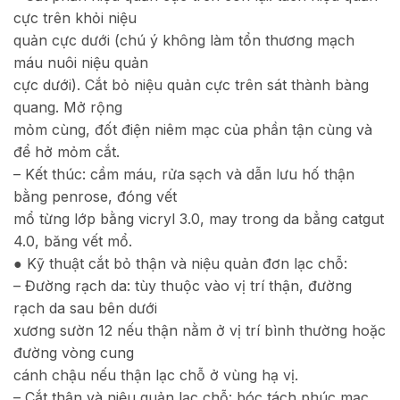
cực trên khỏi niệu
quản cực dưới (chú ý không làm tổn thương mạch
máu nuôi niệu quản
cực dưới). Cắt bỏ niệu quản cực trên sát thành bàng
quang. Mở rộng
mỏm cùng, đốt điện niêm mạc của phần tận cùng và
để hở mỏm cắt.
– Kết thúc: cầm máu, rửa sạch và dẫn lưu hố thận
bằng penrose, đóng vết
mổ từng lớp bằng vicryl 3.0, may trong da bẳng catgut
4.0, băng vết mổ.
● Kỹ thuật cắt bỏ thận và niệu quản đơn lạc chỗ:
– Đường rạch da: tùy thuộc vào vị trí thận, đường
rạch da sau bên dưới
xương sườn 12 nếu thận nằm ở vị trí bình thường hoặc
đường vòng cung
cánh chậu nếu thận lạc chỗ ở vùng hạ vị.
– Cắt thận và niệu quản lạc chỗ: bóc tách phúc mạc