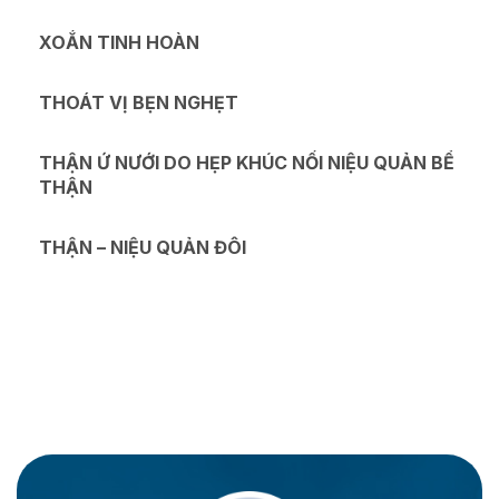
XOẮN TINH HOÀN
THOÁT VỊ BẸN NGHẸT
THẬN Ứ NƯỚI DO HẸP KHÚC NỐI NIỆU QUẢN BỂ
THẬN
THẬN – NIỆU QUẢN ĐÔI