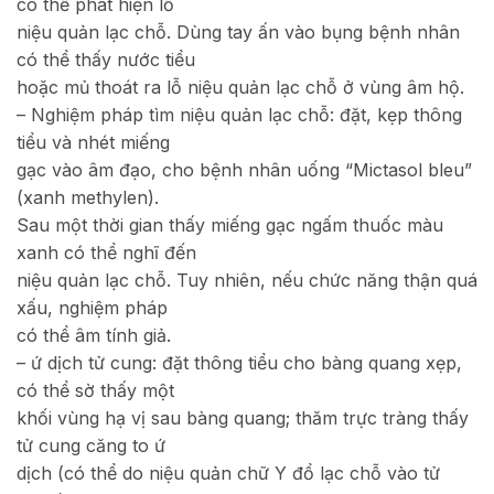
có thể phát hiện lỗ
niệu quản lạc chỗ. Dùng tay ấn vào bụng bệnh nhân
có thể thấy nước tiểu
hoặc mủ thoát ra lỗ niệu quản lạc chỗ ở vùng âm hộ.
– Nghiệm pháp tìm niệu quản lạc chỗ: đặt, kẹp thông
tiểu và nhét miếng
gạc vào âm đạo, cho bệnh nhân uống “Mictasol bleu”
(xanh methylen).
Sau một thời gian thấy miếng gạc ngấm thuốc màu
xanh có thể nghĩ đến
niệu quản lạc chỗ. Tuy nhiên, nếu chức năng thận quá
xấu, nghiệm pháp
có thể âm tính giả.
– ứ dịch tử cung: đặt thông tiểu cho bàng quang xẹp,
có thể sờ thấy một
khối vùng hạ vị sau bàng quang; thăm trực tràng thấy
tử cung căng to ứ
dịch (có thể do niệu quản chữ Y đổ lạc chỗ vào tử