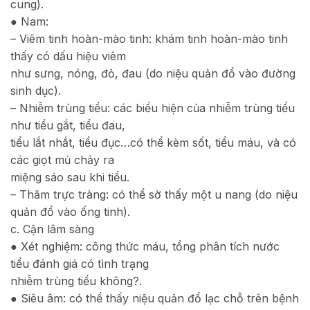
cung).
● Nam:
– Viêm tinh hoàn-mào tinh: khám tinh hoàn-mào tinh
thấy có dấu hiệu viêm
như sưng, nóng, đỏ, đau (do niệu quản đổ vào đường
sinh dục).
– Nhiễm trùng tiểu: các biểu hiện của nhiễm trùng tiểu
như tiểu gắt, tiểu đau,
tiểu lắt nhắt, tiểu đục…có thể kèm sốt, tiểu máu, và có
các giọt mủ chảy ra
miệng sáo sau khi tiểu.
– Thăm trực tràng: có thể sờ thấy một u nang (do niệu
quản đổ vào ống tinh).
c. Cận lâm sàng
● Xét nghiệm: công thức máu, tổng phân tích nước
tiểu đánh giá có tình trạng
nhiễm trùng tiểu không?.
● Siêu âm: có thể thấy niệu quản đổ lạc chỗ trên bệnh