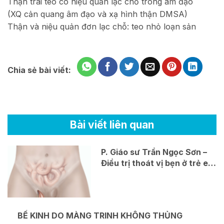
Thận trái teo có niệu quản lạc chỗ trong âm đạo
(XQ cản quang âm đạo và xạ hình thận DMSA)
Thận và niệu quản đơn lạc chỗ: teo nhỏ loạn sản
Chia sẻ bài viết:
Bài viết liên quan
P. Giáo sư Trần Ngọc Sơn –
Điều trị thoát vị bẹn ở trẻ em
bằng phẫu thuật nội soi một
lỗ không để lại sẹo tại bệnh
viện Xanh Pôn Hà Nội
BẾ KINH DO MÀNG TRINH KHÔNG THỦNG