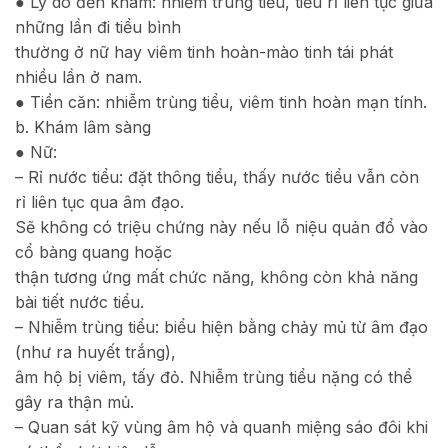
● Lý do đến khám: nhiễm trùng tiểu, tiểu rỉ liên tục giữa
những lần đi tiểu bình
thường ở nữ hay viêm tinh hoàn-mào tinh tái phát
nhiều lần ở nam.
● Tiền căn: nhiễm trùng tiểu, viêm tinh hoàn mạn tính.
b. Khám lâm sàng
● Nữ:
– Rỉ nước tiểu: đặt thông tiểu, thấy nước tiểu vẫn còn
rỉ liên tục qua âm đạo.
Sẽ không có triệu chứng này nếu lỗ niệu quản đổ vào
cổ bàng quang hoặc
thận tương ứng mất chức năng, không còn khả năng
bài tiết nước tiểu.
– Nhiễm trùng tiểu: biểu hiện bằng chảy mủ từ âm đạo
(như ra huyết trắng),
âm hộ bị viêm, tấy đỏ. Nhiễm trùng tiểu nặng có thể
gây ra thận mủ.
– Quan sát kỹ vùng âm hộ và quanh miệng sáo đôi khi