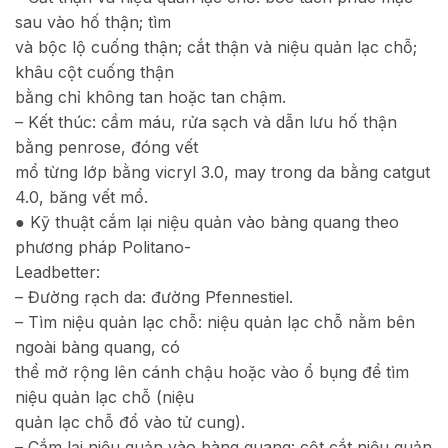
sau vào hố thận; tìm
và bộc lộ cuống thận; cắt thận và niệu quản lạc chỗ;
khâu cột cuống thận
bằng chỉ không tan hoặc tan chậm.
– Kết thúc: cầm máu, rửa sạch và dẫn lưu hố thận
bằng penrose, đóng vết
mổ từng lớp bằng vicryl 3.0, may trong da bằng catgut
4.0, băng vết mổ.
● Kỹ thuật cắm lại niệu quản vào bàng quang theo
phương pháp Politano-
Leadbetter:
– Đường rạch da: đường Pfennestiel.
– Tìm niệu quản lạc chỗ: niệu quản lạc chỗ nằm bên
ngoài bàng quang, có
thể mở rộng lên cánh chậu hoặc vào ổ bụng để tìm
niệu quản lạc chỗ (niệu
quản lạc chỗ đổ vào tử cung).
– Cắm lại niệu quản vào bàng quang: cột cắt niệu quản