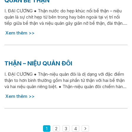
QUẢN BỂ THẬN
I. ĐẠI CƯƠNG ● Thận nước do hẹp khúc nối bể thận – niệu
quản là sự chít hẹp từ bên trong hay bên ngoài tại vị trí nối
tiếp giữa bể thận và niệu quản gây giãn nở bể thận, đài thận. ●
Dị dạng này thường gặp, hiện đứng đầu trong các dị dạng tiết
Xem thêm
niệu. ● Sự...
THẬN – NIỆU QUẢN ĐÔI
I. ĐẠI CƯƠNG ● Thận-niệu quản đôi là dị dạng với đặc điểm
thận to hơn bình thường gồm hai phần tử thận với hai bể thận
và hai niệu quản riêng biệt. ● Thận-niệu quản đôi chiếm hàng
thứ 2 trong dị dạng đường tiết niệu trên (sau thận nước do
Xem thêm
hẹp khúc nối bể thận-niệu quản). Dị dạng...
1
2
3
4