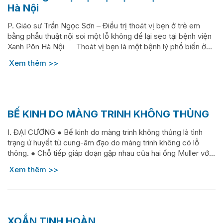
Hà Nội
P. Giáo sư Trần Ngọc Sơn​ – Điều trị thoát vị bẹn ở trẻ em
bằng phẫu thuật nội soi một lỗ không để lại sẹo tại bệnh viện
Xanh Pôn Hà Nội Thoát vị bẹn là một bệnh lý phổ biến ở
trẻ em. Bệnh cần được phát hiện và điều trị sớm để tránh các
Xem thêm
biến chứng...
BẾ KINH DO MÀNG TRINH KHÔNG THỦNG
I. ĐẠI CƯƠNG ● Bế kinh do màng trinh không thủng là tình
trạng ứ huyết tử cung-âm đạo do màng trinh không có lỗ
thông. ● Chỗ tiếp giáp đoạn gặp nhau của hai ống Muller với
xoang niệu-sinh dục là vị trí sau này của màng trinh. Màng
Xem thêm
trinh tự tiêu đi một phần để mở thông âm...
XOẮN TINH HOÀN