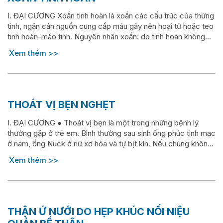
I. ĐẠI CƯƠNG Xoắn tinh hoàn là xoắn các cấu trúc của thừng
tinh, ngăn cản nguồn cung cấp máu gây nên hoại tử hoặc teo
tinh hoàn-mào tinh. Nguyên nhân xoắn: do tinh hoàn không
được cố định vững chắc. Cơ chế xoắn chưa rõ, có thể do co
Xem thêm
kéo của cơ nâng tinh hoàn, cơ Dartos và tăng...
THOÁT VỊ BẸN NGHẸT
I. ĐẠI CƯƠNG ● Thoát vị bẹn là một trong những bệnh lý
thường gặp ở trẻ em. Bình thường sau sinh ống phúc tinh mạc
ở nam, ống Nuck ở nữ xơ hóa và tự bịt kín. Nếu chúng không
tự bịt kín, các thành phần trong ổ bụng chui qua ống này
Xem thêm
xuống vùng bẹn gây nên thoát...
THẬN Ứ NƯỚI DO HẸP KHÚC NỐI NIỆU