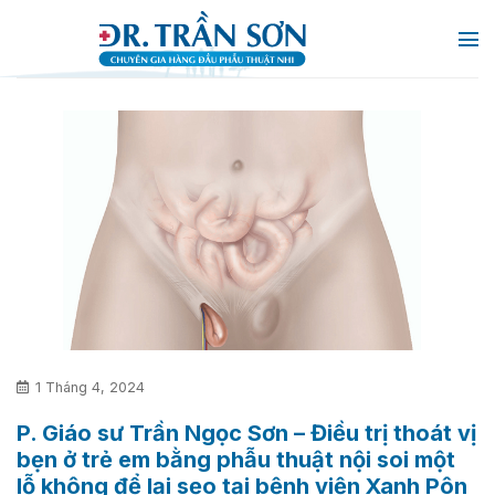
Chuyển
đến
nội
dung
1 Tháng 4, 2024
P. Giáo sư Trần Ngọc Sơn – Điều trị thoát vị
bẹn ở trẻ em bằng phẫu thuật nội soi một
lỗ không để lại sẹo tại bệnh viện Xanh Pôn