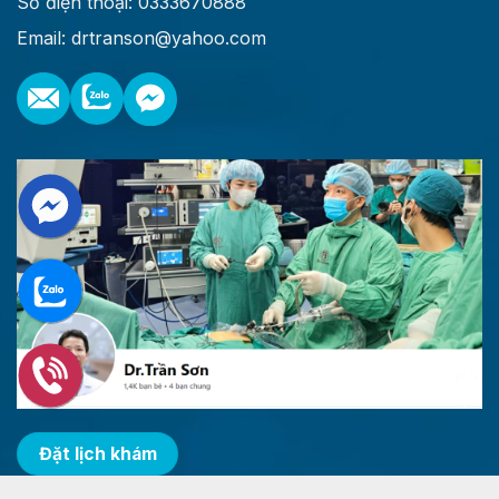
Số điện thoại: 0333670888
Email: drtranson@yahoo.com
Đặt lịch khám