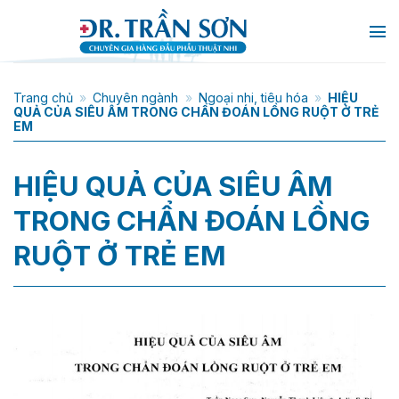
Chuyển
đến
nội
dung
Trang chủ
»
Chuyên ngành
»
Ngoại nhi, tiêu hóa
»
HIỆU
QUẢ CỦA SIÊU ÂM TRONG CHẨN ĐOÁN LỒNG RUỘT Ở TRẺ
EM
HIỆU QUẢ CỦA SIÊU ÂM
TRONG CHẨN ĐOÁN LỒNG
RUỘT Ở TRẺ EM