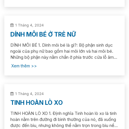
vọng bài viết dưới đây sẽ giải đáp một phần những
vướng mắc, nhưng băn khoăn của...
1 Tháng 4, 2024
DÍNH MÔI BÉ Ở TRẺ NỮ
DÍNH MÔI BÉ 1. Dính môi bé là gì?: Bộ phận sinh dục
ngoài của phụ nữ bao gồm hai môi lớn và hai môi bé.
Những bộ phận này nằm chắn ở phía trước cửa lỗ âm
đạo và lỗ tiểu. Bình thường thì hai môi bé tách biệt nhau
Xem thêm
tạo ra khoảng trống ở giữa. Hình 1: Cơ quan sinh...
1 Tháng 4, 2024
TINH HOÀN LÒ XO
TINH HOÀN LÒ XO 1. Định nghĩa Tinh hoàn lò xo là tinh
hoàn nằm trên đường đi bình thường của nó, đã xuống
được đến bìu, nhưng không thể nằm trọn trong bìu nếu