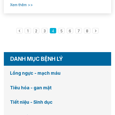
không giữ tinh hoàn hoặc thừng tinh khi thăm khám. 2.
Xem thêm
Nguyên nhân: do quá hoạt phản xạ da bìu. 3. Triệu
chứng Lâm sàng: Bệnh sử:...
1
2
3
4
5
6
7
8
DANH MỤC BỆNH LÝ
Lồng ngực - mạch máu
Tiêu hóa - gan mật
Tiết niệu - Sinh dục