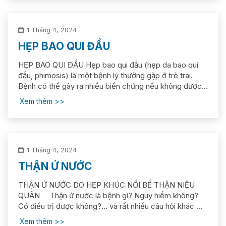
1 Tháng 4, 2024
HẸP BAO QUI ĐẦU
HẸP BAO QUI ĐẦU Hẹp bao qui đầu (hẹp da bao qui
đầu, phimosis) là một bệnh lý thường gặp ở trẻ trai.
Bệnh có thể gây ra nhiều biến chứng nếu không được
phát hiện và điều trị sớm. 1. Hẹp bao qui đầu là gì? Hẹp
Xem thêm
bao qui đầu là tình trạng da bao qui đầu không thể...
1 Tháng 4, 2024
THẬN Ứ NƯỚC
THẬN Ứ NƯỚC DO HẸP KHÚC NỐI BỂ THẬN NIỆU
QUẢN Thận ứ nước là bệnh gì? Nguy hiểm không?
Có điều trị được không?… và rất nhiều câu hỏi khác mà
phụ huynh những bệnh nhi này quan tâm. Tác giả hi
Xem thêm