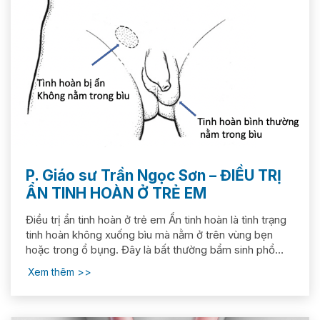
P. Giáo sư Trần Ngọc Sơn – ĐIỀU TRỊ
ẨN TINH HOÀN Ở TRẺ EM
Điều trị ẩn tinh hoàn ở trẻ em Ẩn tinh hoàn là tình trạng
tinh hoàn không xuống bìu mà nằm ở trên vùng bẹn
hoặc trong ổ bụng. Đây là bất thường bẩm sinh phổ
biến ở trẻ trai, nếu không được phát hiện và điều trị
Xem thêm
sớm tinh hoàn ẩn sẽ phát triển kém dẫn đến giảm
hoặc...