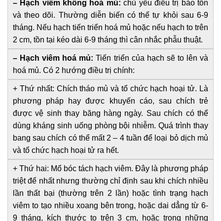
– Hạch viêm không hoá mủ:
chủ yếu điều trị bảo tồn
và theo dõi. Thường diễn biến có thể tự khỏi sau 6-9
tháng. Nếu hạch tiến triển hoá mủ hoặc nếu hạch to trên
2 cm, tồn tại kéo dài 6-9 tháng thì cân nhắc phẫu thuật.
– Hạch viêm hoá mủ:
Tiến triển của hạch sẽ to lên và
hoá mủ. Có 2 hướng điều trị chính:
+ Thứ nhất: Chích tháo mủ và tổ chức hạch hoại tử. Là
phương pháp hay được khuyến cáo, sau chích trẻ
được vệ sinh thay băng hàng ngày. Sau chích có thể
dùng kháng sinh uống phòng bội nhiễm. Quá trình thay
bang sau chích có thể mất 2 – 4 tuần để loại bỏ dịch mủ
và tổ chức hạch hoại tử ra hết.
+ Thứ hai: Mổ bóc tách hạch viêm. Đây là phương pháp
triệt để nhất nhưng thường chỉ định sau khi chích nhiều
lần thất bại (thường trên 2 lần) hoặc tình trạng hạch
viêm to tạo nhiều xoang bên trong, hoặc dai dẳng từ 6-
9 tháng, kích thước to trên 3 cm, hoặc trong những