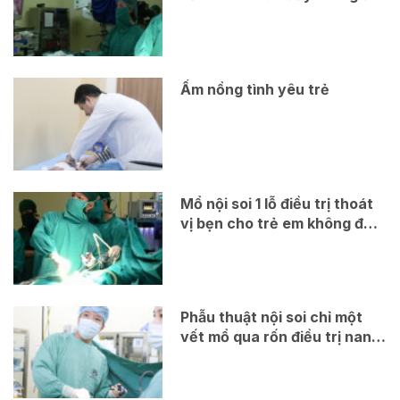
phải lên bàn mổ
Ấm nồng tình yêu trẻ
Mổ nội soi 1 lỗ điều trị thoát
vị bẹn cho trẻ em không để
lại sẹo
Phẫu thuật nội soi chỉ một
vết mổ qua rốn điều trị nang
ống mật chủ