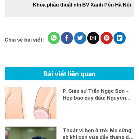
Khoa phẫu thuật nhi BV Xanh Pôn Hà Nội
Chia sẻ bài viết:
Bài viết liên quan
P. Giáo sư Trần Ngọc Sơn –
Hẹp bao quy đầu: Nguyên
nhân, triệu chứng, chẩn
đoán và điều trị
Thoát vị bẹn ở trẻ: Mẹ sững
sờ khi con vừa đầy tháng đã