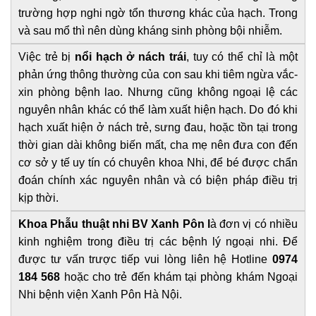
trường hợp nghi ngờ tổn thương khác của hạch. Trong
và sau mổ thì nên dùng kháng sinh phòng bội nhiễm.
Việc trẻ bị
nổi hạch ở nách trái
, tuy có thể chỉ là một
phản ứng thông thường của con sau khi tiêm ngừa vắc-
xin phòng bệnh lao. Nhưng cũng không ngoại lệ các
nguyên nhân khác có thể làm xuất hiện hạch. Do đó khi
hạch xuất hiện ở nách trẻ, sưng đau, hoặc tồn tại trong
thời gian dài không biến mất, cha mẹ nên đưa con đến
cơ sở y tế uy tín có chuyên khoa Nhi, để bé được chẩn
đoán chính xác nguyên nhân và có biện pháp điều trị
kịp thời.
Khoa Phẫu thuật nhi BV Xanh Pôn l
à đơn vị có nhiều
kinh nghiệm trong điều trị các bệnh lý ngoại nhi.
Để
được tư vấn trược tiếp vui lòng liên hệ Hotline
0974
184 568
hoặc cho trẻ đến khám tại phòng khám Ngoại
Nhi bệnh viện Xanh Pôn Hà Nội.