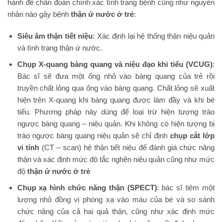
hành để chẩn đoán chính xác tình trạng bệnh cũng như nguyên
nhân nào gây bệnh
thận ứ nước ở trẻ
:
Siêu âm thận tiết niệu
: Xác định lại hệ thống thận niệu quản
và tình trạng thận ứ nước.
Chụp X-quang bàng quang và niệu đạo khi tiểu (VCUG)
:
Bác sĩ sẽ đưa một ống nhỏ vào bàng quang của trẻ rồi
truyền chất lỏng qua ống vào bàng quang. Chất lỏng sẽ xuất
hiện trên X-quang khi bàng quang được làm đầy và khi bé
tiểu. Phương pháp này dùng để loại trừ hiện tượng trào
ngược bàng quang – niệu quản. Khi không có hiện tượng bị
trào ngược bàng quang niệu quản sẽ chỉ định
chụp cắt lớp
vi tính
(CT – scan) hệ thận tiết niệu để đánh giá chức năng
thận và xác định mức độ tắc nghẽn niệu quản cũng như mức
độ
thận ứ nước ở trẻ
Chụp xạ hình chức năng thận (SPECT)
: bác sĩ tiêm một
lượng nhỏ đồng vị phóng xạ vào máu của bé và so sánh
chức năng của cả hai quả thận, cũng như xác định mức