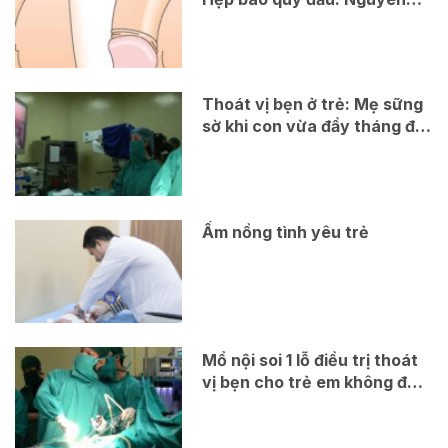
nhân, triệu chứng, chẩn
đoán và điều trị
Thoát vị bẹn ở trẻ: Mẹ sững
sờ khi con vừa đầy tháng đã
phải lên bàn mổ
Ấm nồng tình yêu trẻ
Mổ nội soi 1 lỗ điều trị thoát
vị bẹn cho trẻ em không để
lại sẹo