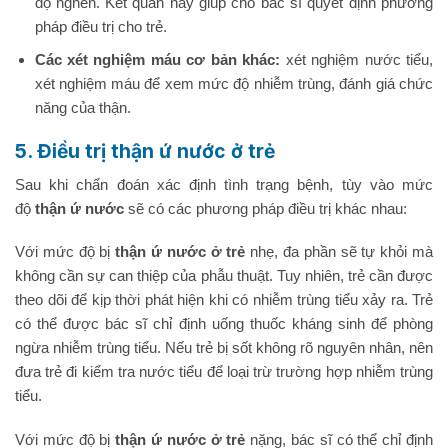
độ nghẽn. Kết quản này giúp cho bác sĩ quyết định phương
pháp điều trị cho trẻ.
Các xét nghiệm máu cơ bản khác:
xét nghiệm nước tiểu,
xét nghiệm máu để xem mức độ nhiễm trùng, đánh giá chức
năng của thận.
5. Điều trị thận ứ nước ở trẻ
Sau khi chẩn đoán xác định tình trạng bệnh, tùy vào mức
độ
thận ứ nước
sẽ có các phương pháp điều trị khác nhau:
Với mức độ bị
thận ứ nước ở trẻ
nhẹ, đa phần sẽ tự khỏi mà
không cần sự can thiệp của phẫu thuật. Tuy nhiên, trẻ cần được
theo dõi để kịp thời phát hiện khi có nhiễm trùng tiểu xảy ra. Trẻ
có thể được bác sĩ chỉ định uống thuốc kháng sinh để phòng
ngừa nhiễm trùng tiểu. Nếu trẻ bị sốt không rõ nguyên nhân, nên
đưa trẻ đi kiểm tra nước tiểu để loại trừ trường hợp nhiễm trùng
tiểu.
Với mức độ bị
thận ứ nước ở trẻ
nặng, bác sĩ có thể chỉ định